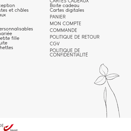
CARTES CADEAUX
ception
Boite cadeau
stes et châles
Cartes digitales
aux
PANIER
MON COMPTE
ersonnalisables
COMMANDE
ariée
POLITIQUE DE RETOUR
tite fille
uite
CGV
hettes
POLITIQUE DE
CONFIDENTIALITÉ
DE