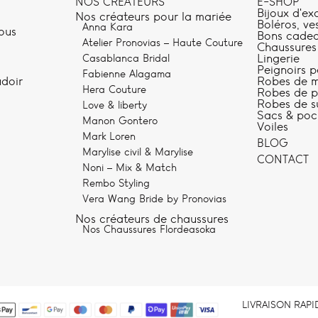
NOS CRÉATEURS
E-SHOP
Bijoux d'ex
Nos créateurs pour la mariée
Boléros, ve
Anna Kara
ous
Bons cade
Atelier Pronovias – Haute Couture
Chaussures
Lingerie
Casablanca Bridal
Peignoirs p
Fabienne Alagama
Robes de m
udoir
Hera Couture
Robes de pe
Robes de s
Love & liberty
Sacs & poc
Manon Gontero
Voiles
Mark Loren
BLOG
Marylise civil & Marylise
CONTACT
Noni – Mix & Match
Rembo Styling
Vera Wang Bride by Pronovias
Nos créateurs de chaussures
Nos Chaussures Flordeasoka
LIVRAISON RAPI