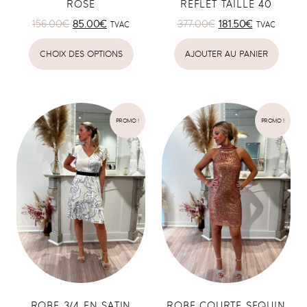
ROSE
REFLET TAILLE 40
156.00
€
85.00
€
377.00
€
181.50
€
TVAC
TVAC
CHOIX DES OPTIONS
AJOUTER AU PANIER
PROMO !
PROMO !
ROBE 3/4 EN SATIN
ROBE COURTE SEQUIN