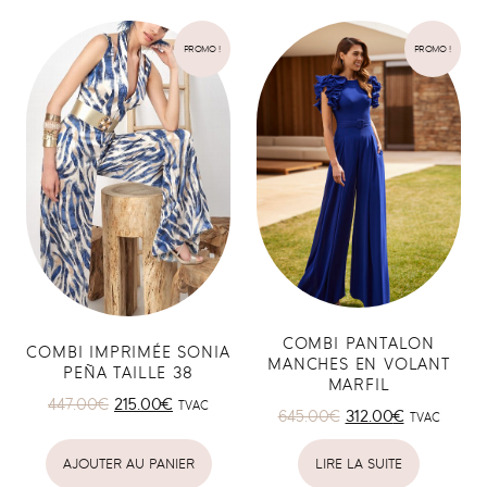
PROMO !
PROMO !
COMBI PANTALON
COMBI IMPRIMÉE SONIA
MANCHES EN VOLANT
PEÑA TAILLE 38
MARFIL
447.00
€
215.00
€
TVAC
645.00
€
312.00
€
TVAC
AJOUTER AU PANIER
LIRE LA SUITE