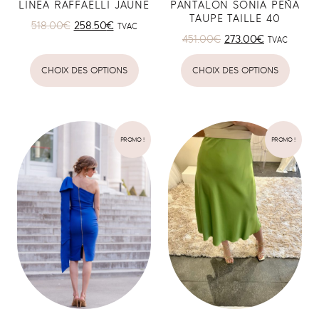
LINEA RAFFAELLI JAUNE
PANTALON SONIA PEÑA
TAUPE TAILLE 40
518.00
€
258.50
€
TVAC
451.00
€
273.00
€
TVAC
CHOIX DES OPTIONS
CHOIX DES OPTIONS
PROMO !
PROMO !