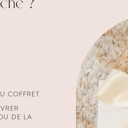
che ?
U COFFRET.
IVRER
OU DE LA