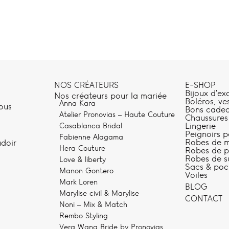
NOS CRÉATEURS
E-SHOP
Bijoux d'ex
Nos créateurs pour la mariée
Boléros, ve
Anna Kara
ous
Bons cade
Atelier Pronovias – Haute Couture
Chaussures
Lingerie
Casablanca Bridal
Peignoirs p
Fabienne Alagama
Robes de m
udoir
Hera Couture
Robes de pe
Robes de s
Love & liberty
Sacs & poc
Manon Gontero
Voiles
Mark Loren
BLOG
Marylise civil & Marylise
CONTACT
Noni – Mix & Match
Rembo Styling
Vera Wang Bride by Pronovias