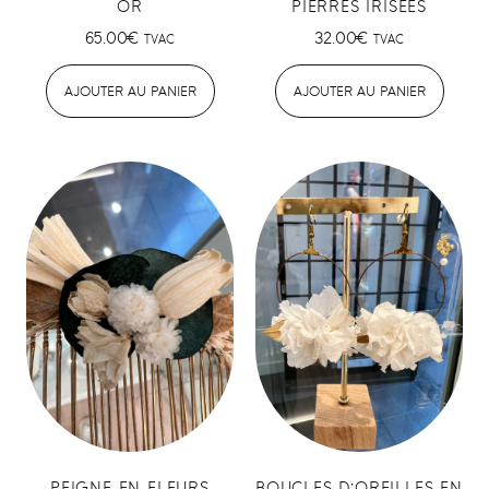
OR
PIERRES IRISÉES
65.00
€
32.00
€
TVAC
TVAC
AJOUTER AU PANIER
AJOUTER AU PANIER
PEIGNE EN FLEURS
BOUCLES D’OREILLES EN